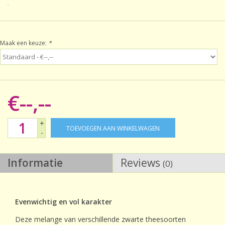
Sale!
Maak een keuze:
*
Laatste kans!
€--,--
+
TOEVOEGEN AAN WINKELWAGEN
-
Informatie
Reviews
(0)
Evenwichtig en vol karakter
Deze melange van verschillende zwarte theesoorten