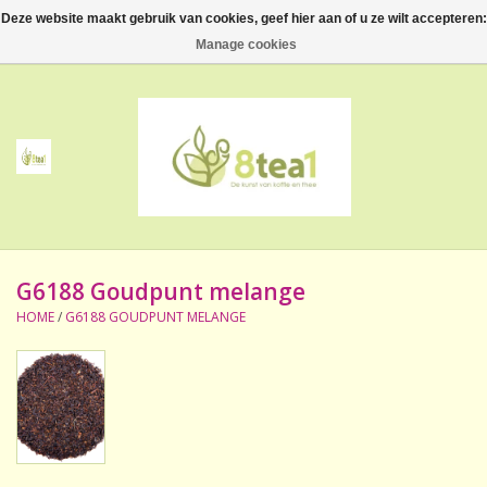
Deze website maakt gebruik van cookies, geef hier aan of u ze wilt accepteren:
0 Artikelen - €--,--
Manage cookies
Home
Thee
Koffie
G6188 Goudpunt melange
Accessoires
HOME
/
G6188 GOUDPUNT MELANGE
NIEUW! Verpakte thee
BeppeDeli en 8tea1
Contact