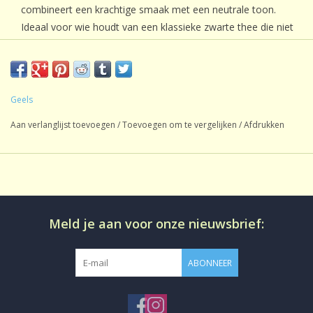
combineert een krachtige smaak met een neutrale toon.
Ideaal voor wie houdt van een klassieke zwarte thee die niet
overheerst, maar wel stevig genoeg is om je dag mee te
starten – of af te sluiten.
Ingredienten:
Geels
Zwarte thee, Lapsang Souchong.
Aan verlanglijst toevoegen
/
Toevoegen om te vergelijken
/
Afdrukken
Meld je aan voor onze nieuwsbrief:
ABONNEER