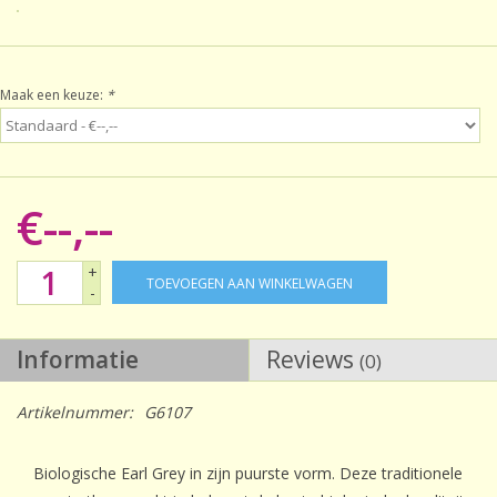
Sale!
Maak een keuze:
*
Laatste kans!
€--,--
+
TOEVOEGEN AAN WINKELWAGEN
-
Informatie
Reviews
(0)
Artikelnummer:
G6107
Biologische Earl Grey in zijn puurste vorm. Deze traditionele