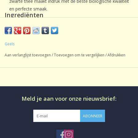
zwarte thee maakt indruk met de beste biologische kwaliteit
en perfecte smaak.
Ingrediënten
Zwarte thee, witte thee, bergamot olie.
(van biologische afkomst).
Voedingswaarde informatie
Geels
Calorische waarde [kJ]: 3 / [kcal]: 1; Vet [g]: <0,1 ; verzadigde
Aan verlanglijst toevoegen
/
Toevoegen om te vergelijken
/
Afdrukken
vetzuren [g]: <0,1 ; Koolhydraten [g]: <0,1 ; waarvan suikers
[g]: <0,1 ; Eiwit [g]: <0,1 ; Zout [g]: <0,1
Gemiddelde voedingswaarden op basis van 100 ml infusie
Meld je aan voor onze nieuwsbrief:
ABONNEER