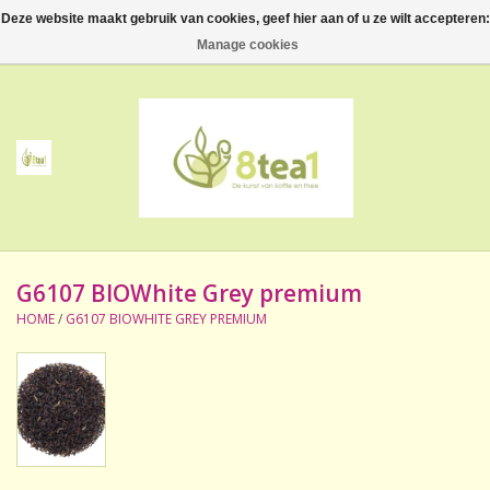
Deze website maakt gebruik van cookies, geef hier aan of u ze wilt accepteren:
0 Artikelen - €--,--
Manage cookies
Home
Thee
Koffie
G6107 BIOWhite Grey premium
Accessoires
HOME
/
G6107 BIOWHITE GREY PREMIUM
NIEUW! Verpakte thee
BeppeDeli en 8tea1
Contact