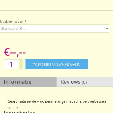
Sale!
Maak een keuze:
*
Laatste kans!
€--,--
+
TOEVOEGEN AAN WINKELWAGEN
-
Informatie
Reviews
(0)
Gearomatiseerde vruchtenmelange met scherpe vlierbessen
smaak.
Ingrediënten