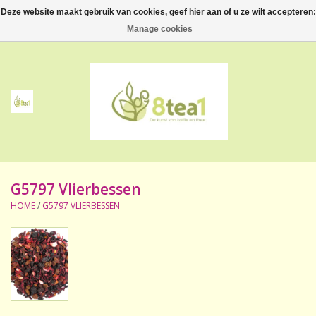
Deze website maakt gebruik van cookies, geef hier aan of u ze wilt accepteren:
0 Artikelen - €--,--
Manage cookies
Home
Thee
Koffie
G5797 Vlierbessen
Accessoires
HOME
/
G5797 VLIERBESSEN
NIEUW! Verpakte thee
BeppeDeli en 8tea1
Contact