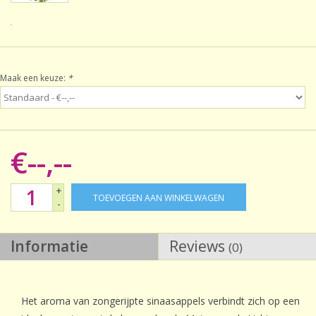
Sale!
Laatste kans!
Maak een keuze:
*
€--,--
+
TOEVOEGEN AAN WINKELWAGEN
-
Informatie
Reviews
(0)
Het aroma van zongerijpte sinaasappels verbindt zich op een