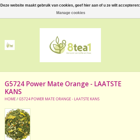
Deze website maakt gebruik van cookies, geef hier aan of u ze wilt accepteren:
0 Artikelen - €--,--
Manage cookies
Home
Thee
Koffie
G5724 Power Mate Orange - LAATSTE
Accessoires
KANS
HOME
/
G5724 POWER MATE ORANGE - LAATSTE KANS
NIEUW! Verpakte thee
BeppeDeli en 8tea1
Contact