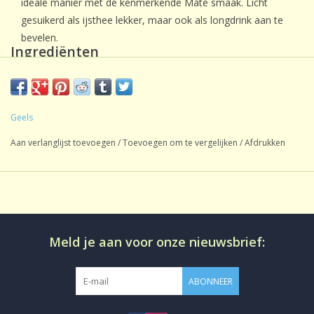
ideale manier met de kenmerkende Mate smaak. Licht
gesuikerd als ijsthee lekker, maar ook als longdrink aan te
bevelen.
Ingrediënten
Groene mate, sinaasappelschil, zonnebloembloesem,
natuurlijk sinaasappelaroma, natuurlijk grapefruitaroma,
aroma.
Geels
Aan verlanglijst toevoegen
/
Toevoegen om te vergelijken
/
Afdrukken
Meld je aan voor onze nieuwsbrief:
ABONNEER