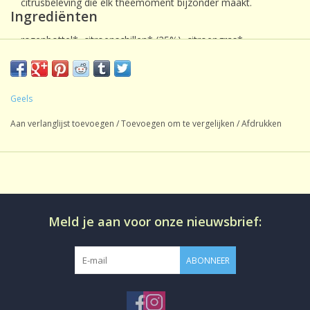
citrusbeleving die elk theemoment bijzonder maakt.
Ingrediënten
rozenbottel*, citroenschillen* (25%), citroengras*,
kamillebloemen*, hibiscus*, groene munt*, natuurlijk
citroenaroma* en natuurlijke citroensmaakstof.
Geels
Aan verlanglijst toevoegen
/
Toevoegen om te vergelijken
/
Afdrukken
Meld je aan voor onze nieuwsbrief:
ABONNEER