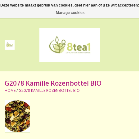
Deze website maakt gebruik van cookies, geef hier aan of u ze wilt accepteren:
0 Artikelen - €--,--
Manage cookies
Home
Thee
Koffie
G2078 Kamille Rozenbottel BIO
Accessoires
HOME
/
G2078 KAMILLE ROZENBOTTEL BIO
NIEUW! Verpakte thee
BeppeDeli en 8tea1
Contact