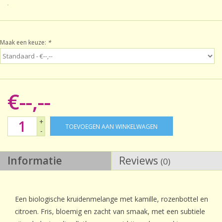
Sale!
Maak een keuze:
*
Laatste kans!
€--,--
+
TOEVOEGEN AAN WINKELWAGEN
-
Informatie
Reviews
(0)
Een biologische kruidenmelange met kamille, rozenbottel en
citroen. Fris, bloemig en zacht van smaak, met een subtiele