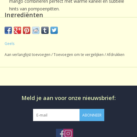
mango combineren perfect met warme kaneel en subtiele
hints van pompoenpitten.
Ingrediënten
Rooibos, gekonfijte papajastukjes (papaja, suiker), gekonfijte
mangostukjes (mango, suiker, zuurteregelaar: citroenzuur),
hibiscus, appelstukjes (appel, antioxidant: citroenzuur, zout),
Geels
kaneel, pompoenpitten (4%), aroma, wortel, natuurlijk
Aan verlanglijst toevoegen
/
Toevoegen om te vergelijken
/
Afdrukken
sinaasappelaroma, natuurlijk kaneelaroma.
Meld je aan voor onze nieuwsbrief:
ABONNEER