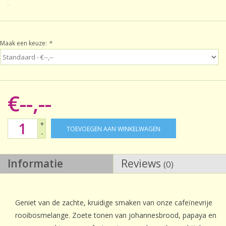
Sale!
Maak een keuze:
*
Laatste kans!
€--,--
+
TOEVOEGEN AAN WINKELWAGEN
-
Informatie
Reviews
(0)
Geniet van de zachte, kruidige smaken van onze cafeïnevrije
rooibosmelange. Zoete tonen van johannesbrood, papaya en