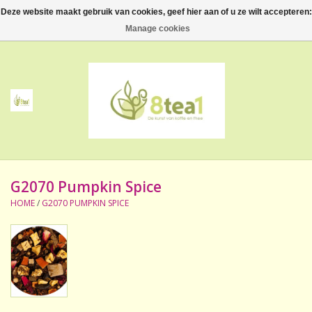
Deze website maakt gebruik van cookies, geef hier aan of u ze wilt accepteren:
0 Artikelen - €--,--
Manage cookies
Home
Thee
Koffie
G2070 Pumpkin Spice
Accessoires
HOME
/
G2070 PUMPKIN SPICE
NIEUW! Verpakte thee
BeppeDeli en 8tea1
Contact