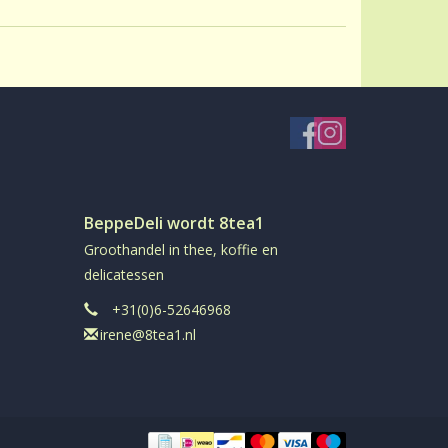
BeppeDeli wordt 8tea1
Groothandel in thee, koffie en
delicatessen
+31(0)6-52646968
irene@8tea1.nl