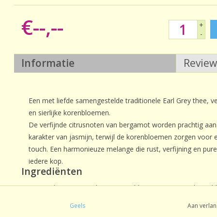
€--,--
+
-
Informatie
Revie
Een met liefde samengestelde traditionele Earl Grey thee, v
en sierlijke korenbloemen.
De verfijnde citrusnoten van bergamot worden prachtig aa
karakter van jasmijn, terwijl de korenbloemen zorgen voor ee
touch. Een harmonieuze melange die rust, verfijning en pur
iedere kop.
Ingrediënten
Jasmijnthee (groene thee, jasmijnbloemen) (95,5%), korenbl
Geels
Aan verlan