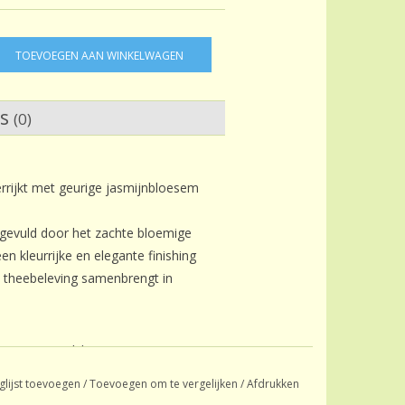
TOEVOEGEN AAN WINKELWAGEN
ws
(0)
errijkt met geurige jasmijnbloesem
ngevuld door het zachte bloemige
n kleurrijke en elegante finishing
e theebeleving samenbrengt in
oem, natuurlijk aroma.
glijst toevoegen
/
Toevoegen om te vergelijken
/
Afdrukken