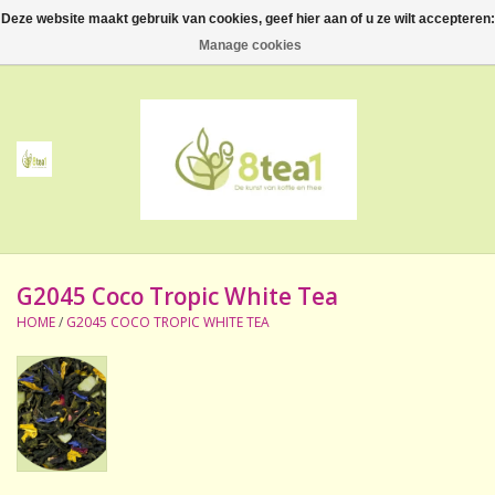
Deze website maakt gebruik van cookies, geef hier aan of u ze wilt accepteren:
0 Artikelen - €--,--
Manage cookies
Home
Thee
Koffie
G2045 Coco Tropic White Tea
Accessoires
HOME
/
G2045 COCO TROPIC WHITE TEA
NIEUW! Verpakte thee
BeppeDeli en 8tea1
Contact