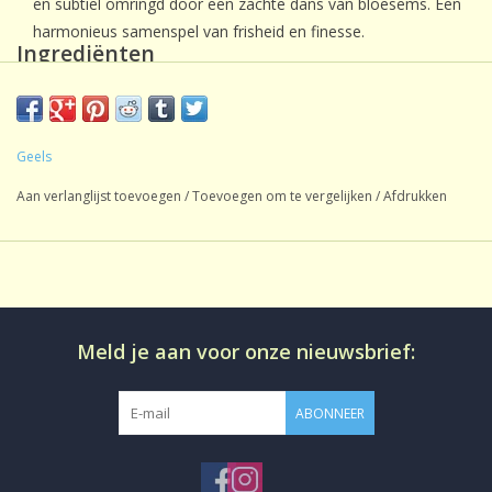
en subtiel omringd door een zachte dans van bloesems. Een
harmonieus samenspel van frisheid en finesse.
Ingrediënten
Witte thee, natuurlijk aroma, stukjes kokosnoot,
braambessenblaadjes, rozenbloesemblaadjes,
granaatappelbloesems, korenbloemblaadjes,
Geels
goudsbloemblaadjes, zonnebloemblaadjes.
Aan verlanglijst toevoegen
/
Toevoegen om te vergelijken
/
Afdrukken
Meld je aan voor onze nieuwsbrief:
ABONNEER