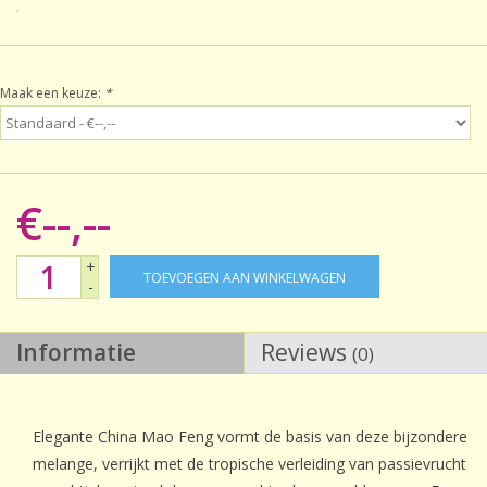
Sale!
Maak een keuze:
*
Laatste kans!
€--,--
+
TOEVOEGEN AAN WINKELWAGEN
-
Informatie
Reviews
(0)
Elegante China Mao Feng vormt de basis van deze bijzondere
melange, verrijkt met de tropische verleiding van passievrucht