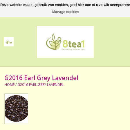
Deze website maakt gebruik van cookies, geef hier aan of u ze wilt accepteren:
0 Artikelen - €--,--
Manage cookies
Home
Thee
Koffie
G2016 Earl Grey Lavendel
Accessoires
HOME
/
G2016 EARL GREY LAVENDEL
NIEUW! Verpakte thee
BeppeDeli en 8tea1
Contact