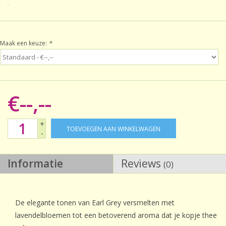
Sale!
Maak een keuze:
*
Laatste kans!
€--,--
+
TOEVOEGEN AAN WINKELWAGEN
-
Informatie
Reviews
(0)
De elegante tonen van Earl Grey versmelten met
lavendelbloemen tot een betoverend aroma dat je kopje thee