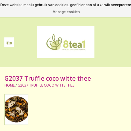
Deze website maakt gebruik van cookies, geef hier aan of u ze wilt accepteren:
0 Artikelen - €--,--
Manage cookies
Home
Thee
Koffie
G2037 Truffle coco witte thee
Accessoires
HOME
/
G2037 TRUFFLE COCO WITTE THEE
NIEUW! Verpakte thee
BeppeDeli en 8tea1
Contact