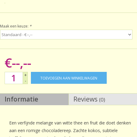
Sale!
Maak een keuze:
*
Laatste kans!
€--,--
+
TOEVOEGEN AAN WINKELWAGEN
-
Informatie
Reviews
(0)
Een verfijnde melange van witte thee en fruit die doet denken
aan een romige chocoladereep. Zachte kokos, subtiele