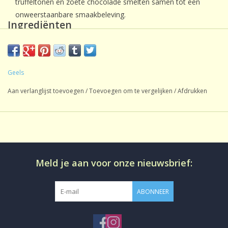
truffeltonen en zoete chocolade smelten samen tot een
onweerstaanbare smaakbeleving.
Ingrediënten
Witte thee, kokosstukjes, cacaokrullen, appelstukjes,
braambessenblaadjes, Lapacho thee, natuurlijk aroma,
johannesbroodstukjes.
Geels
Aan verlanglijst toevoegen
/
Toevoegen om te vergelijken
/
Afdrukken
Meld je aan voor onze nieuwsbrief:
ABONNEER