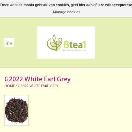
Deze website maakt gebruik van cookies, geef hier aan of u ze wilt accepteren:
0 Artikelen - €--,--
Manage cookies
Home
Thee
Koffie
G2022 White Earl Grey
Accessoires
HOME
/
G2022 WHITE EARL GREY
NIEUW! Verpakte thee
BeppeDeli en 8tea1
Contact