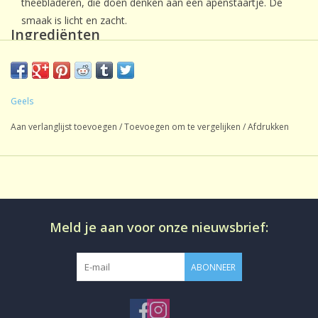
theebladeren, die doen denken aan een apenstaartje. De
smaak is licht en zacht.
Ingrediënten
Groene thee*, natuurlijk bergamotaroma, bergamotolie*
*gecontroleerde biologische teelt DE-ÖKO-039
Geels
Aan verlanglijst toevoegen
/
Toevoegen om te vergelijken
/
Afdrukken
Meld je aan voor onze nieuwsbrief:
ABONNEER