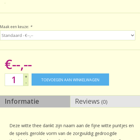
Sale!
Maak een keuze:
*
Laatste kans!
€--,--
+
TOEVOEGEN AAN WINKELWAGEN
-
Informatie
Reviews
(0)
Deze witte thee dankt zijn naam aan de fijne witte puntjes en
de speels gerolde vorm van de zorgvuldig gedroogde