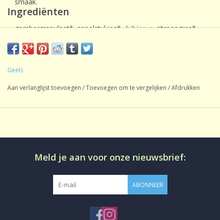
smaak.
Ingrediënten
gembergranulaat*, appelstukjes*
, hibiscus
, citroengras*,
verbena*, natuurlijk gemberaroma, citroenmelisse*,
citroenolie*, natuurlijk citroenaroma.
*gecontroleerde biologische teelt DE-ÖKO-039
Geels
Aan verlanglijst toevoegen
/
Toevoegen om te vergelijken
/
Afdrukken
Meld je aan voor onze nieuwsbrief:
ABONNEER