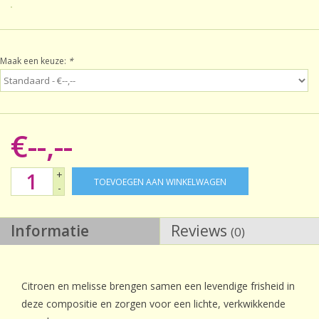
Sale!
Maak een keuze:
*
Laatste kans!
€--,--
+
TOEVOEGEN AAN WINKELWAGEN
-
Informatie
Reviews
(0)
Citroen en melisse brengen samen een levendige frisheid in
deze compositie en zorgen voor een lichte, verkwikkende