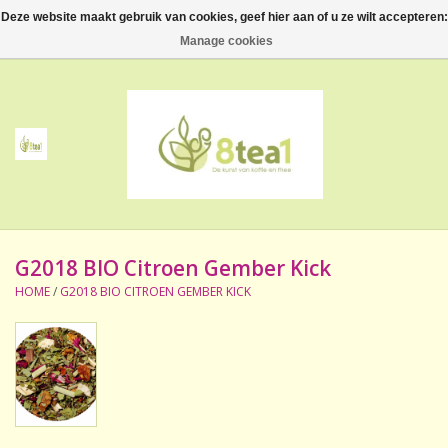
Deze website maakt gebruik van cookies, geef hier aan of u ze wilt accepteren:
0 Artikelen - €--,--
Manage cookies
Home
Thee
Koffie
G2018 BIO Citroen Gember Kick
Accessoires
HOME
/
G2018 BIO CITROEN GEMBER KICK
NIEUW! Verpakte thee
BeppeDeli en 8tea1
Contact