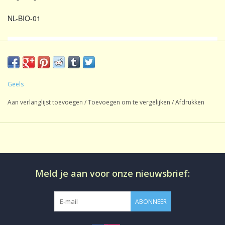
NL-BIO-01
Oorsprong:
India
Inhoud:
1 kg
Soort thee:
Zwarte Thee
Geels
Blattgrad:
TGFOP
Aan verlanglijst toevoegen
/
Toevoegen om te vergelijken
/
Afdrukken
Smaak:
Natuurlijk
Gezoet:
Geen
CafeÃ¯neâ€¨:
CafeÃ¯nehoudend
Productie:
Bio
Meld je aan voor onze nieuwsbrief:
Losse thee in aromadichte
Bereiding:
verpakking
ABONNEER