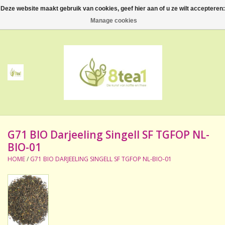
Deze website maakt gebruik van cookies, geef hier aan of u ze wilt accepteren:
0 Artikelen - €--,--
Manage cookies
Home
Thee
Koffie
G71 BIO Darjeeling Singell SF TGFOP NL-
Accessoires
BIO-01
HOME
/
G71 BIO DARJEELING SINGELL SF TGFOP NL-BIO-01
NIEUW! Verpakte thee
BeppeDeli en 8tea1
Contact