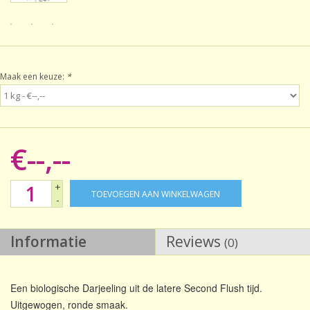
Sale!
Laatste kans!
Maak een keuze:
*
€--,--
+
TOEVOEGEN AAN WINKELWAGEN
-
Informatie
Reviews
(0)
Een biologische Darjeeling uit de latere Second Flush tijd.
Uitgewogen, ronde smaak.