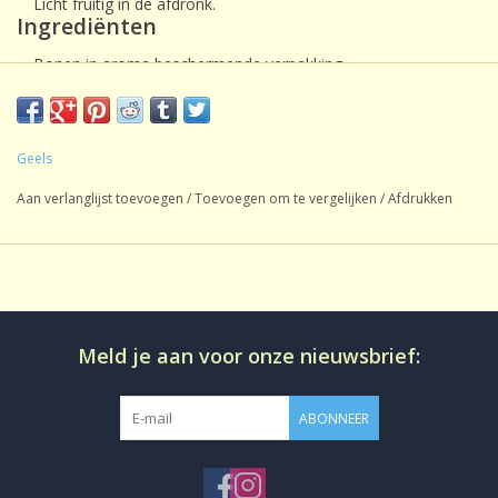
Licht fruitig in de afdronk.
Ingrediënten
Bonen in aroma beschermende verpakking
Verpakt per 8 stuks van 1000 gram
Geels
Aan verlanglijst toevoegen
/
Toevoegen om te vergelijken
/
Afdrukken
Meld je aan voor onze nieuwsbrief:
ABONNEER