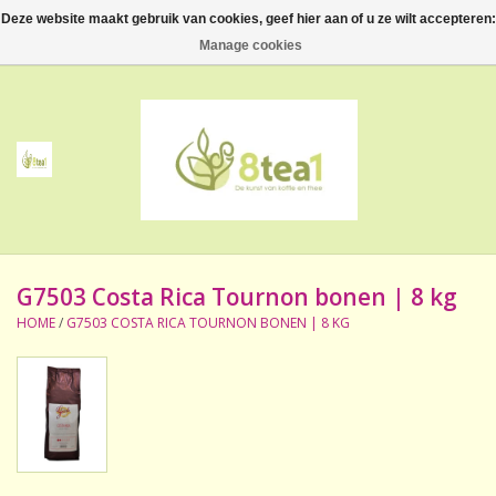
Deze website maakt gebruik van cookies, geef hier aan of u ze wilt accepteren:
0 Artikelen - €--,--
Manage cookies
Home
Thee
Koffie
G7503 Costa Rica Tournon bonen | 8 kg
Accessoires
HOME
/
G7503 COSTA RICA TOURNON BONEN | 8 KG
NIEUW! Verpakte thee
BeppeDeli en 8tea1
Contact