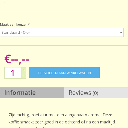
Sale!
Maak een keuze:
*
Laatste kans!
€--,--
+
TOEVOEGEN AAN WINKELWAGEN
-
Informatie
Reviews
(0)
Zijdeachtig, zoetzuur met een aangenaam aroma. Deze
koffie smaakt zeer goed in de ochtend of na een maaltijd.