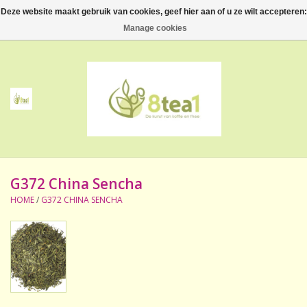
Deze website maakt gebruik van cookies, geef hier aan of u ze wilt accepteren:
0 Artikelen - €--,--
Manage cookies
Home
Thee
Koffie
G372 China Sencha
Accessoires
HOME
/
G372 CHINA SENCHA
NIEUW! Verpakte thee
BeppeDeli en 8tea1
Contact