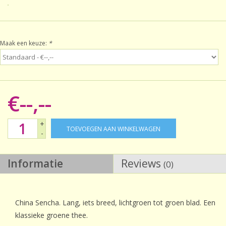
Sale!
Maak een keuze:
*
Laatste kans!
€--,--
+
TOEVOEGEN AAN WINKELWAGEN
-
Informatie
Reviews
(0)
China Sencha. Lang, iets breed, lichtgroen tot groen blad. Een
klassieke groene thee.