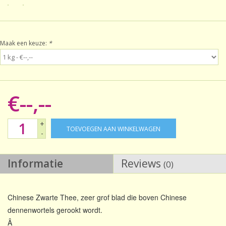
Sale!
Maak een keuze:
*
Laatste kans!
€--,--
+
TOEVOEGEN AAN WINKELWAGEN
-
Informatie
Reviews
(0)
Chinese Zwarte Thee, zeer grof blad die boven Chinese
dennenwortels gerookt wordt.
Â