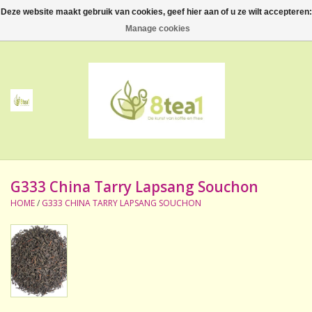
Deze website maakt gebruik van cookies, geef hier aan of u ze wilt accepteren:
0 Artikelen - €--,--
Manage cookies
Home
Thee
Koffie
G333 China Tarry Lapsang Souchon
Accessoires
HOME
/
G333 CHINA TARRY LAPSANG SOUCHON
NIEUW! Verpakte thee
BeppeDeli en 8tea1
Contact