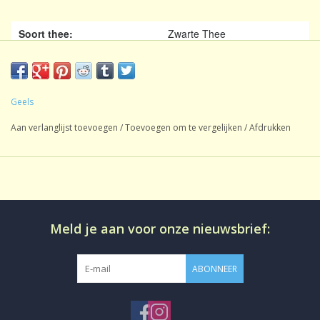
Soort thee:
Zwarte Thee
Inhoud:
1 kg
Oorsprong:
China
Geels
Sortierung:
Blatt
Aan verlanglijst toevoegen
/
Toevoegen om te vergelijken
/
Afdrukken
Gezoet:
Geen
CafeÃ¯neâ€¨:
CafeÃ¯nehoudend
Productie:
conventioneel
Losse thee in aromadichte
Bereiding:
verpakking
Meld je aan voor onze nieuwsbrief:
ABONNEER