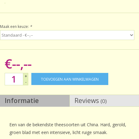
Sale!
Maak een keuze:
*
Laatste kans!
€--,--
+
TOEVOEGEN AAN WINKELWAGEN
-
Informatie
Reviews
(0)
Een van de bekendste theesoorten uit China. Hard, gerold,
groen blad met een intensieve, licht ruige smaak.