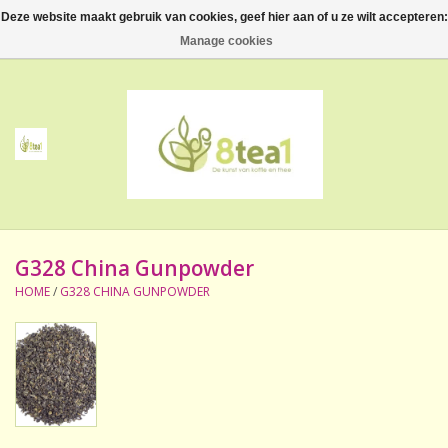
Deze website maakt gebruik van cookies, geef hier aan of u ze wilt accepteren:
0 Artikelen - €--,--
Manage cookies
Home
Thee
Koffie
G328 China Gunpowder
Accessoires
HOME
/
G328 CHINA GUNPOWDER
NIEUW! Verpakte thee
BeppeDeli en 8tea1
Contact