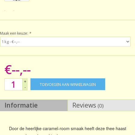
Sale!
Laatste kans!
Maak een keuze:
*
€--,--
+
TOEVOEGEN AAN WINKELWAGEN
-
Informatie
Reviews
(0)
Door de heerlijke caramel-room smaak heeft deze thee haast