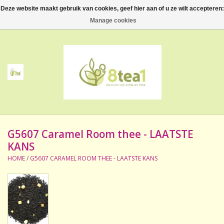
Deze website maakt gebruik van cookies, geef hier aan of u ze wilt accepteren:
0 Artikelen - €--,--
Manage cookies
Home
Thee
Koffie
G5607 Caramel Room thee - LAATSTE
Accessoires
KANS
HOME
/
G5607 CARAMEL ROOM THEE - LAATSTE KANS
NIEUW! Verpakte thee
BeppeDeli en 8tea1
Contact