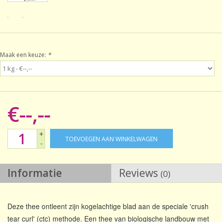
Sale!
Laatste kans!
Maak een keuze:
*
€--,--
+
TOEVOEGEN AAN WINKELWAGEN
-
Informatie
Reviews
(0)
Deze thee ontleent zijn kogelachtige blad aan de speciale 'crush
tear curl' (ctc) methode. Een thee van biologische landbouw met