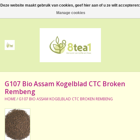
Deze website maakt gebruik van cookies, geef hier aan of u ze wilt accepteren:
0 Artikelen - €--,--
Manage cookies
Home
Thee
Koffie
G107 Bio Assam Kogelblad CTC Broken
Accessoires
Rembeng
HOME
/
G107 BIO ASSAM KOGELBLAD CTC BROKEN REMBENG
NIEUW! Verpakte thee
BeppeDeli en 8tea1
Contact