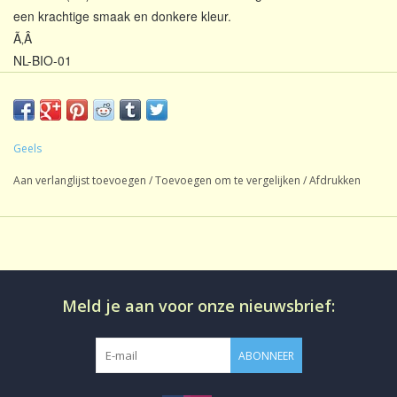
een krachtige smaak en donkere kleur.
Ã‚Â
NL-BIO-01
Inhoud:
1 kg
Geels
Soort thee:
Zwarte Thee
Aan verlanglijst toevoegen
/
Toevoegen om te vergelijken
/
Afdrukken
Oorsprong:
India
Smaak:
Natuurlijk
Gezoet:
Geen
CafeÃƒÂ¯neÃ¢â‚¬Â¨:
CafeÃƒÂ¯nehoudend
Meld je aan voor onze nieuwsbrief:
Productie:
Bio
Losse thee in
Bereiding:
ABONNEER
aromadichte verpakking