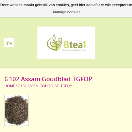
Deze website maakt gebruik van cookies, geef hier aan of u ze wilt accepteren:
0 Artikelen - €--,--
Manage cookies
Home
Thee
Koffie
G102 Assam Goudblad TGFOP
Accessoires
HOME
/
G102 ASSAM GOUDBLAD TGFOP
NIEUW! Verpakte thee
BeppeDeli en 8tea1
Contact