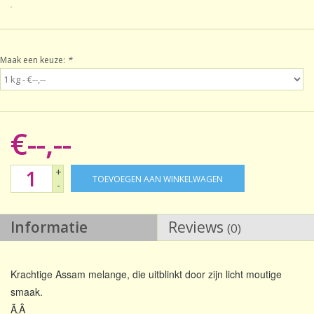
Sale!
Maak een keuze:
*
Laatste kans!
€--,--
+
TOEVOEGEN AAN WINKELWAGEN
-
Informatie
Reviews
(0)
Krachtige Assam melange, die uitblinkt door zijn licht moutige
smaak.
Ã‚Â