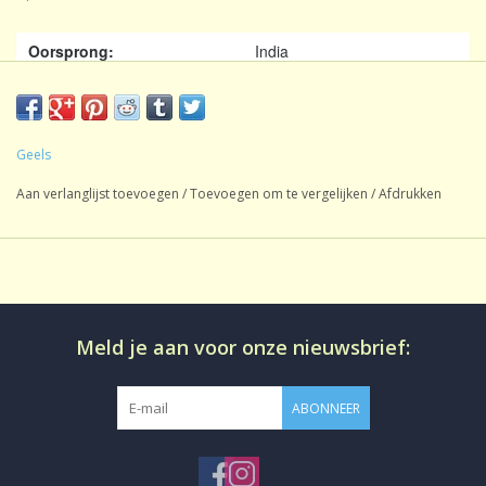
Oorsprong:
India
Inhoud:
1 kg
Soort thee:
Zwarte Thee
Geels
Blattgrad:
TGFOP
Aan verlanglijst toevoegen
/
Toevoegen om te vergelijken
/
Afdrukken
Smaak:
Natuurlijk
Gezoet:
Geen
CafeÃƒÂ¯neÃ¢â‚¬Â¨:
CafeÃƒÂ¯nehoudend
Productie:
conventioneel
Meld je aan voor onze nieuwsbrief:
Losse thee in aromadichte
Bereiding:
verpakking
ABONNEER