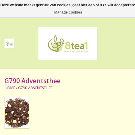
Deze website maakt gebruik van cookies, geef hier aan of u ze wilt accepteren:
0 Artikelen - €--,--
Manage cookies
Home
Thee
Koffie
G790 Adventsthee
Accessoires
HOME
/
G790 ADVENTSTHEE
NIEUW! Verpakte thee
BeppeDeli en 8tea1
Contact