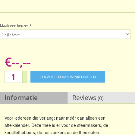
Sale!
Maak een keuze:
*
Laatste kans!
€--,--
+
TOEVOEGEN AAN WINKELWAGEN
-
Informatie
Reviews
(0)
Voor iedereen die verlangt naar méér dan alleen een
aftelkalender. Deze thee is er voor de sfeermakers, de
kerstliefhebbers, de rustzoekers én de theeleuten.