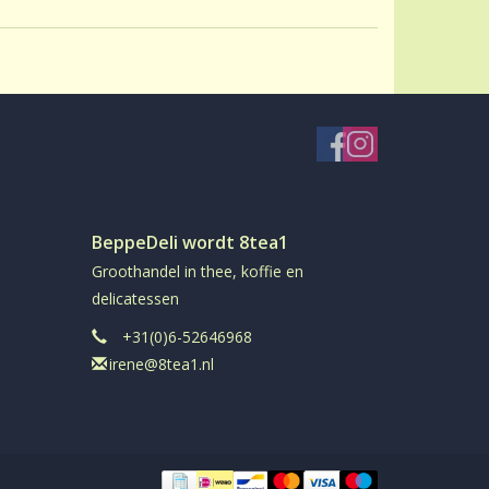
BeppeDeli wordt 8tea1
Groothandel in thee, koffie en
delicatessen
+31(0)6-52646968
irene@8tea1.nl