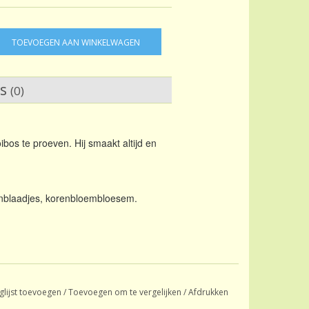
TOEVOEGEN AAN WINKELWAGEN
ws
(0)
ibos te proeven. Hij smaakt altijd en
nblaadjes, korenbloembloesem.
glijst toevoegen
/
Toevoegen om te vergelijken
/
Afdrukken