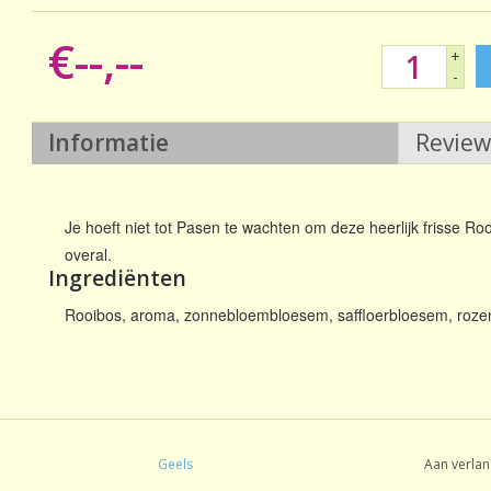
€--,--
+
-
Informatie
Revie
Je hoeft niet tot Pasen te wachten om deze heerlijk frisse Roo
overal.
Ingrediënten
Rooibos, aroma, zonnebloembloesem, saffloerbloesem, roze
Geels
Aan verlan