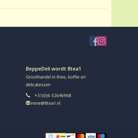
ehoudend
el
in aromadichte verpakking
BeppeDeli wordt 8tea1
Groothandel in thee, koffie en
delicatessen
+31(0)6-52646968
irene@8tea1.nl