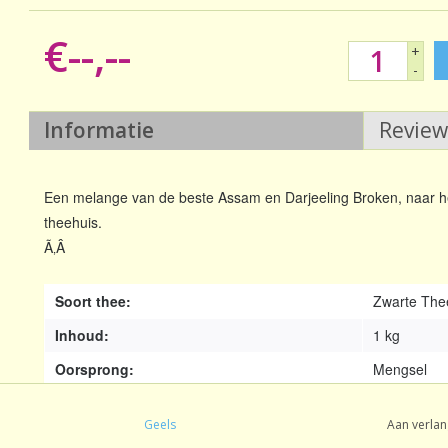
€--,--
+
-
Informatie
Revie
Een melange van de beste Assam en Darjeeling Broken, naar he
theehuis.
Ã‚Â
Soort thee:
Zwarte The
Inhoud:
1 kg
Oorsprong:
Mengsel
Sortierung:
Broken
Geels
Aan verlan
Smaak:
Natuurlijk