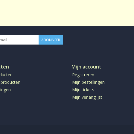
Gezoet:
Geen
CafeÃƒÂ¯neÃ¢â‚¬Â¨:
CafeÃƒÂ¯n
Productie:
conventione
Bereiding:
Losse thee 
ABONNEER
cten
Mijn account
oducten
Registreren
 producten
Mijn bestellingen
ingen
Mijn tickets
Mijn verlanglijst