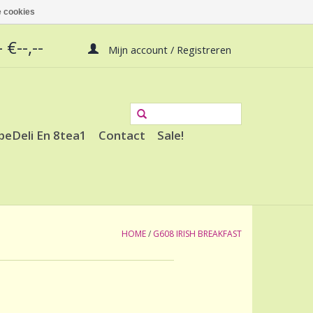
 cookies
 €--,--
Mijn account / Registreren
peDeli En 8tea1
Contact
Sale!
HOME
/
G608 IRISH BREAKFAST