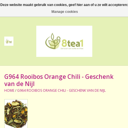
Deze website maakt gebruik van cookies, geef hier aan of u ze wilt accepteren:
0 Artikelen - €--,--
Manage cookies
Home
Thee
Koffie
G964 Rooibos Orange Chili - Geschenk
Accessoires
van de Nijl
HOME
/
G964 ROOIBOS ORANGE CHILI - GESCHENK VAN DE NIJL
NIEUW! Verpakte thee
BeppeDeli en 8tea1
Contact