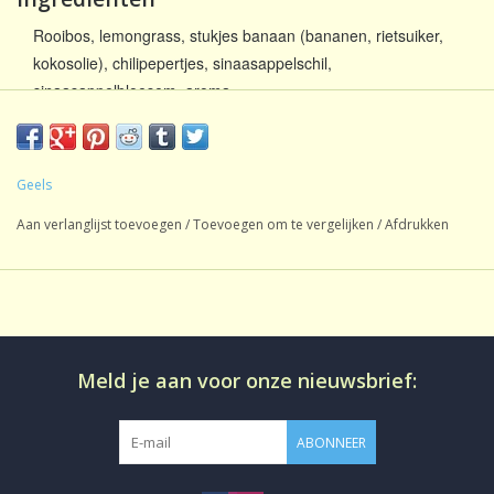
Rooibos, lemongrass, stukjes banaan (bananen, rietsuiker,
kokosolie), chilipepertjes, sinaasappelschil,
sinaasappelbloesem, aroma.
(voorheen:
)
Het Geschenk van de Nijl
Voedingswaarde informatie
Geels
Calorische waarde [kJ]: 5 / [kcal]: 1; Vet [g]: <0,1 ; verzadigde
Aan verlanglijst toevoegen
/
Toevoegen om te vergelijken
/
Afdrukken
vetzuren [g]: <0,1 ; Koolhydraten [g]: 0,1 ; waarvan suikers [g]:
<0,1 ; Eiwit [g]: <0,1 ; Zout [g]: <0,1
Gemiddelde voedingswaarden op basis van 100 ml infusie
Oorsprong:
Mengsel
Meld je aan voor onze nieuwsbrief:
Soort thee:
Rooibos / Honeybush
Inhoud:
1 kg
ABONNEER
Smaak:
Gearomatiseerd