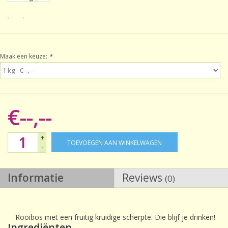
Sale!
Laatste kans!
Maak een keuze:
*
€--,--
+
TOEVOEGEN AAN WINKELWAGEN
-
Informatie
Reviews
(0)
Rooibos met een fruitig kruidige scherpte. Die blijf je drinken!
Ingrediënten