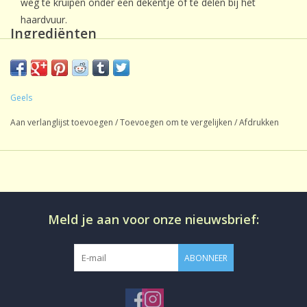
weg te kruipen onder een dekentje of te delen bij het
haardvuur.
Ingrediënten
Wortelvlokken, cacaodoppen, bramenbladeren,
brandnetelbladeren, eucalyptusbladeren, witte bonendoppen,
rozenblaadjes, aroma, natuurlijk aroma,
Geels
goudsbloembloesem.
Aan verlanglijst toevoegen
/
Toevoegen om te vergelijken
/
Afdrukken
Bereiding
2 gram / kop of 12 gram / pot - trektijd 5 minuten op 100 °C
Meld je aan voor onze nieuwsbrief:
ABONNEER