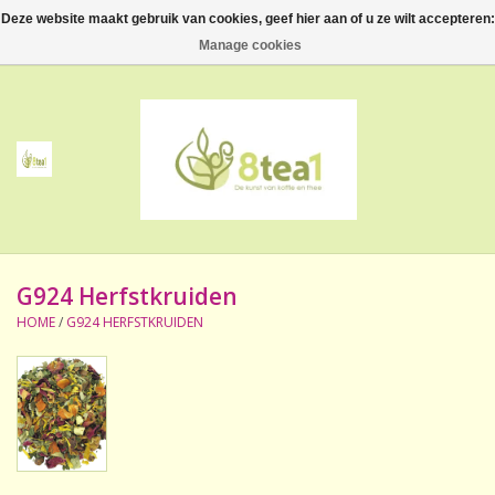
Deze website maakt gebruik van cookies, geef hier aan of u ze wilt accepteren:
0 Artikelen - €--,--
Manage cookies
Home
Thee
Koffie
G924 Herfstkruiden
Accessoires
HOME
/
G924 HERFSTKRUIDEN
NIEUW! Verpakte thee
BeppeDeli en 8tea1
Contact