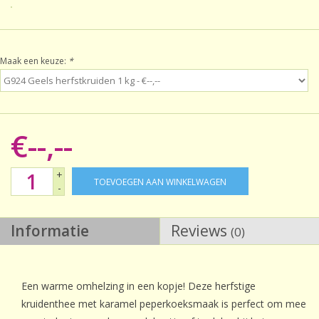
Sale!
Maak een keuze:
*
Laatste kans!
€--,--
+
TOEVOEGEN AAN WINKELWAGEN
-
Informatie
Reviews
(0)
Een warme omhelzing in een kopje! Deze herfstige
kruidenthee met karamel peperkoeksmaak is perfect om mee