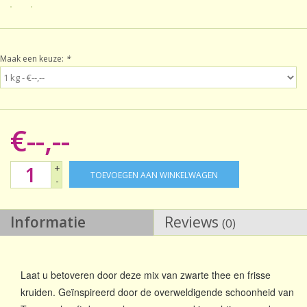
Sale!
Maak een keuze:
*
Laatste kans!
€--,--
+
TOEVOEGEN AAN WINKELWAGEN
-
Informatie
Reviews
(0)
Laat u betoveren door deze mix van zwarte thee en frisse
kruiden. Geïnspireerd door de overweldigende schoonheid van