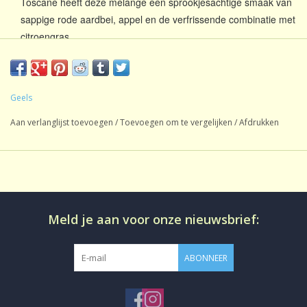
Toscane heeft deze melange een sprookjesachtige smaak van
sappige rode aardbei, appel en de verfrissende combinatie met
citroengras.
Ingrediënten
Zwarte thee, aardbeibladeren, citroengras, pepermunt,
hibiscus, stukjes appel, stukjes aardbei, rode bessen, aroma,
Geels
natuurlijk pepermuntaroma, natuurlijk limoenaroma.
Aan verlanglijst toevoegen
/
Toevoegen om te vergelijken
/
Afdrukken
Meld je aan voor onze nieuwsbrief:
ABONNEER