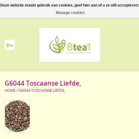
Deze website maakt gebruik van cookies, geef hier aan of u ze wilt accepteren:
0 Artikelen - €--,--
Manage cookies
Home
Thee
Koffie
G6044 Toscaanse Liefde,
Accessoires
HOME
/
G6044 TOSCAANSE LIEFDE,
NIEUW! Verpakte thee
BeppeDeli en 8tea1
Contact