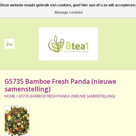
Deze website maakt gebruik van cookies, geef hier aan of u ze wilt accepteren:
0 Artikelen - €--,--
Manage cookies
Home
Thee
Koffie
G5735 Bamboe Fresh Panda (nieuwe
Accessoires
samenstelling)
HOME
/
G5735 BAMBOE FRESH PANDA (NIEUWE SAMENSTELLING)
NIEUW! Verpakte thee
BeppeDeli en 8tea1
Contact