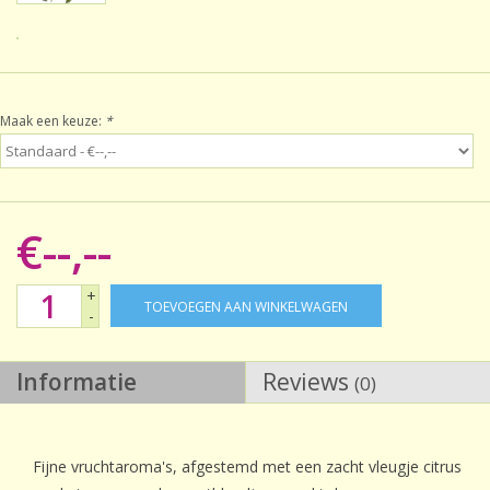
Sale!
Laatste kans!
Maak een keuze:
*
€--,--
+
TOEVOEGEN AAN WINKELWAGEN
-
Informatie
Reviews
(0)
Fijne vruchtaroma's, afgestemd met een zacht vleugje citrus