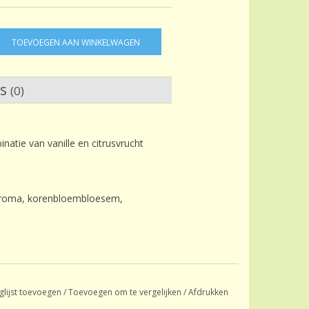
TOEVOEGEN AAN WINKELWAGEN
ws
(0)
natie van vanille en citrusvrucht
 aroma, korenbloembloesem,
glijst toevoegen
/
Toevoegen om te vergelijken
/
Afdrukken