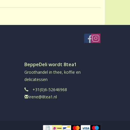
BeppeDeli wordt 8tea1
Groothandel in thee, koffie en
delicatessen
+31(0)6-52646968
irene@8tea1.nl