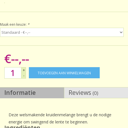
Sale!
Maak een keuze:
*
Laatste kans!
€--,--
+
TOEVOEGEN AAN WINKELWAGEN
-
Informatie
Reviews
(0)
Deze welsmakende kruidenmelange brengt u de nodige
energie om swingend de lente te beginnen.
Ingrediënten