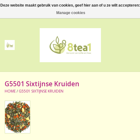
Deze website maakt gebruik van cookies, geef hier aan of u ze wilt accepteren:
0 Artikelen - €--,--
Manage cookies
Home
Thee
Koffie
G5501 Sixtijnse Kruiden
Accessoires
HOME
/
G5501 SIXTIJNSE KRUIDEN
NIEUW! Verpakte thee
BeppeDeli en 8tea1
Contact