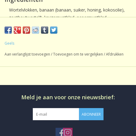
Wortelvlokken, banaan (banaan, suiker, honing, kokosolie),
zoethoutwortel*, kruizemuntblad, pepermuntblad,
lavendelbloesem.
*Bevat zoethout, bij hoge bloeddruk overmatig gebruik
vermijden.
Geels
Voedingswaarde informatie
Aan verlanglijst toevoegen
/
Toevoegen om te vergelijken
/
Afdrukken
Calorische waarde [kJ]: 15 / [kcal]: 4; Vet [g]: 0,1 ; verzadigde
vetzuren [g]: <0,1 ; Koolhydraten [g]: 0,5 ; waarvan suikers [g]:
0,4 ; Eiwit [g]: 0,1 ; Zout [g]: <0,1
Gemiddelde voedingswaarden op basis van 100 ml infusie
Meld je aan voor onze nieuwsbrief:
ABONNEER