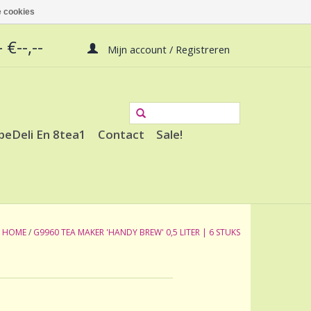
 cookies
 €--,--
Mijn account / Registreren
peDeli En 8tea1
Contact
Sale!
HOME
/
G9960 TEA MAKER 'HANDY BREW' 0,5 LITER | 6 STUKS