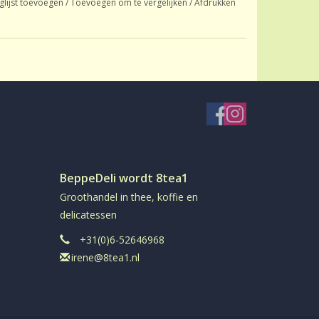
glijst toevoegen
/
Toevoegen om te vergelijken
/
Afdrukken
BeppeDeli wordt 8tea1
Groothandel in thee, koffie en
delicatessen
+31(0)6-52646968
irene@8tea1.nl