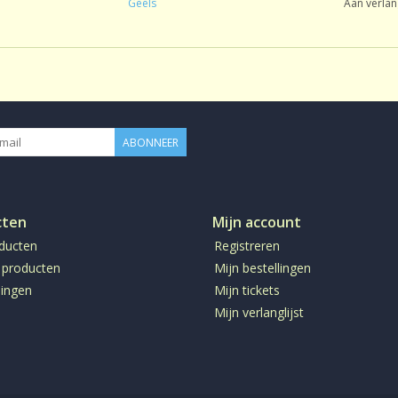
Geels
Aan verlan
ABONNEER
cten
Mijn account
oducten
Registreren
 producten
Mijn bestellingen
ingen
Mijn tickets
Mijn verlanglijst