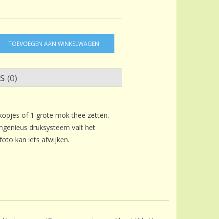
TOEVOEGEN AAN WINKELWAGEN
ws
(0)
opjes of 1 grote mok thee zetten.
ngenieus druksysteem valt het
oto kan iets afwijken.