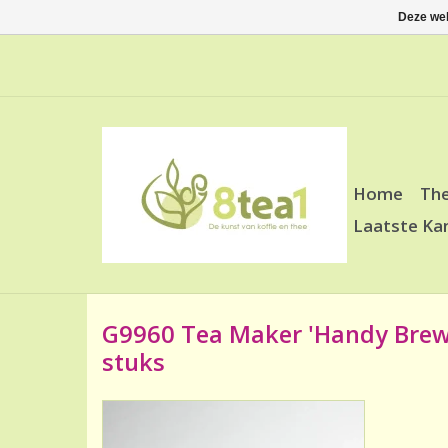
Deze web
Home
Th
Laatste Ka
G9960 Tea Maker 'Handy Brew' 
stuks