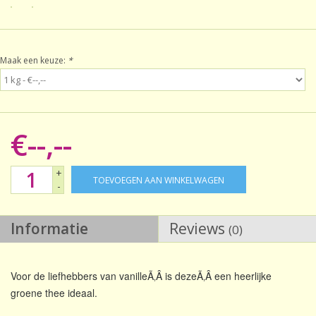
Sale!
Maak een keuze:
*
Laatste kans!
€--,--
+
TOEVOEGEN AAN WINKELWAGEN
-
Informatie
Reviews
(0)
Voor de liefhebbers van vanilleÃ‚Â is dezeÃ‚Â een heerlijke
groene thee ideaal.