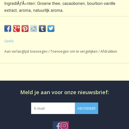
IngrediÃƒÂ«nten: Groene thee, cacaobonen, bourbon-vanille
extract, aroma, natuurlijk aroma.
Ã‚Â
Gearomatiseerde Groene
Geels
Soort thee:
Thee
Aan verlanglijst toevoegen
/
Toevoegen om te vergelijken
/
Afdrukken
Inhoud:
1 kg
Oorsprong:
Mengsel
Smaak:
Gearomatiseerd
Gezoet:
Geen
Meld je aan voor onze nieuwsbrief:
CafeÃƒÂ¯neÃ¢â‚¬Â¨:
CafeÃƒÂ¯nehoudend
Productie:
conventioneel
ABONNEER
Losse thee in aromadichte
Bereiding:
verpakking