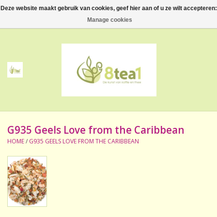
Deze website maakt gebruik van cookies, geef hier aan of u ze wilt accepteren:
0 Artikelen - €--,--
Manage cookies
Home
Thee
Koffie
G935 Geels Love from the Caribbean
Accessoires
HOME
/
G935 GEELS LOVE FROM THE CARIBBEAN
NIEUW! Verpakte thee
BeppeDeli en 8tea1
Contact