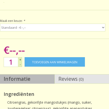
Sale!
Maak een keuze:
*
Laatste kans!
€--,--
+
TOEVOEGEN AAN WINKELWAGEN
-
Informatie
Reviews
(0)
Ingrediënten
Citroengras, gekonfijte mangostukjes (mango, suiker,
zuurteregelaar: citroenzuur), gekonfijte ananasstukjes