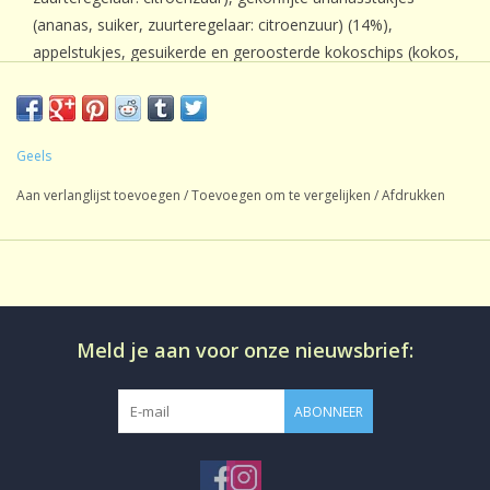
(ananas, suiker, zuurteregelaar: citroenzuur) (14%),
appelstukjes, gesuikerde en geroosterde kokoschips (kokos,
suiker), bananenchips (banaan, kokosolie, ruwe rietsuiker),
ananasgranulaat (6%), natuurlijk aroma, appelchips,
sinaasappelgranulaat, aroma, natuurlijk komkommeraroma.
Geels
Aan verlanglijst toevoegen
/
Toevoegen om te vergelijken
/
Afdrukken
Meld je aan voor onze nieuwsbrief:
ABONNEER