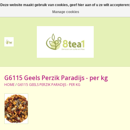
Deze website maakt gebruik van cookies, geef hier aan of u ze wilt accepteren:
0 Artikelen - €--,--
Manage cookies
Home
Thee
Koffie
G6115 Geels Perzik Paradijs - per kg
Accessoires
HOME
/
G6115 GEELS PERZIK PARADIJS - PER KG
NIEUW! Verpakte thee
BeppeDeli en 8tea1
Contact