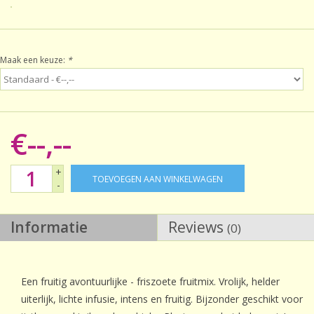
Sale!
Maak een keuze:
*
Laatste kans!
€--,--
+
TOEVOEGEN AAN WINKELWAGEN
-
Informatie
Reviews
(0)
Een fruitig avontuurlijke - friszoete fruitmix. Vrolijk, helder
uiterlijk, lichte infusie, intens en fruitig. Bijzonder geschikt voor