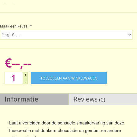
Sale!
Maak een keuze:
*
Laatste kans!
€--,--
+
TOEVOEGEN AAN WINKELWAGEN
-
Informatie
Reviews
(0)
Laat u verleiden door de sensuele smaakervaring van deze
theecreatie met donkere chocolade en gember en andere