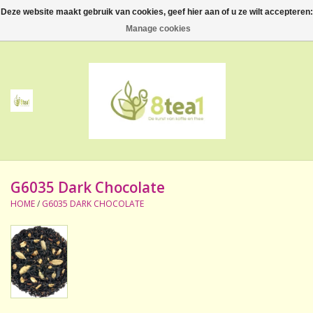
Deze website maakt gebruik van cookies, geef hier aan of u ze wilt accepteren:
0 Artikelen - €--,--
Manage cookies
Home
Thee
Koffie
G6035 Dark Chocolate
Accessoires
HOME
/
G6035 DARK CHOCOLATE
NIEUW! Verpakte thee
BeppeDeli en 8tea1
Contact