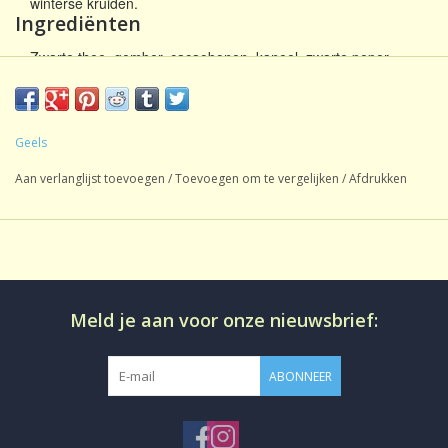
winterse kruiden.
Ingrediënten
Zwarte thee, gember, cacaobonen, kaneel, zwarte peper,
gembergranulaat, kardemom, aroma, natuurlijk gemberaroma.
Geels
Aan verlanglijst toevoegen
/
Toevoegen om te vergelijken
/
Afdrukken
Meld je aan voor onze nieuwsbrief:
ABONNEER