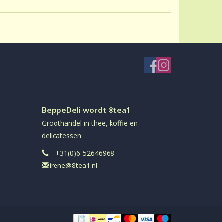
BeppeDeli wordt 8tea1
Groothandel in thee, koffie en
delicatessen
+31(0)6-52646968
irene@8tea1.nl