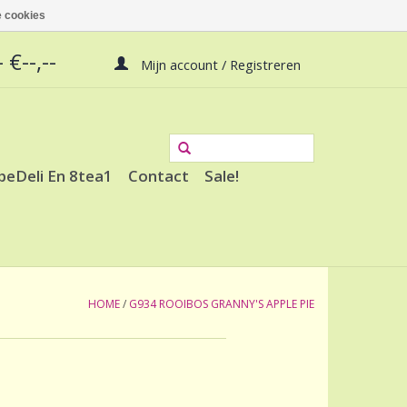
 cookies
 €--,--
Mijn account / Registreren
peDeli En 8tea1
Contact
Sale!
HOME
/
G934 ROOIBOS GRANNY'S APPLE PIE