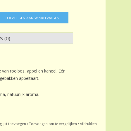
TOEVOEGEN AAN WINKELWAGEN
ws
(0)
van rooibos, appel en kaneel. Eén
rsgebakken appeltaart.
ma, natuurlijk aroma.
glijst toevoegen
/
Toevoegen om te vergelijken
/
Afdrukken