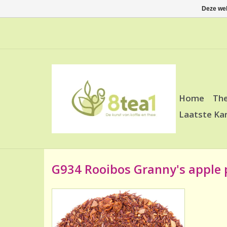
Deze web
Home
Th
Laatste Ka
G934 Rooibos Granny's apple 