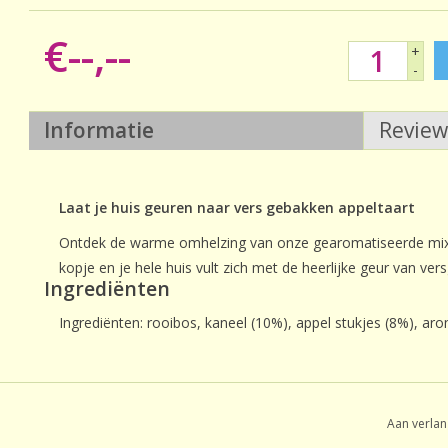
€--,--
+
-
Informatie
Revie
Laat je huis geuren naar vers gebakken appeltaart
Ontdek de warme omhelzing van onze gearomatiseerde mix 
kopje en je hele huis vult zich met de heerlijke geur van ve
Ingrediënten
Ingrediënten: rooibos, kaneel (10%), appel stukjes (8%), aro
Aan verlan