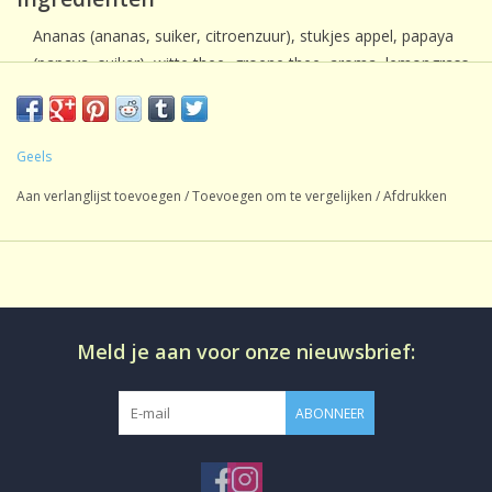
Ananas (ananas, suiker, citroenzuur), stukjes appel, papaya
(papaya, suiker), witte thee, groene thee, aroma, lemongrass,
goudsbloembloesem, natuurlijk aroma.
Voedingswaarde informatie
Calorische waarde [kJ]: 11; Calorische waarde [kcal]: 3; Vet [g]:
Geels
<0,1; Verzadigde vetzuren [g]: <0,1; Koolhydraten [g]: 0,7;
Aan verlanglijst toevoegen
/
Toevoegen om te vergelijken
/
Afdrukken
waarvan suiker [g]: 0,6; Eiwit [g]: <0,1; Zout [g]: <0,1
Gemiddelde voedingswaarde gebaseerd op 100ml infusie.
Meld je aan voor onze nieuwsbrief:
ABONNEER