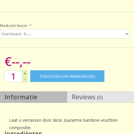
Sale!
Maak een keuze:
*
Laatste kans!
€--,--
+
TOEVOEGEN AAN WINKELWAGEN
-
Informatie
Reviews
(0)
Laat u verrassen door deze zuurarme bamboe-vruchten
compositie.
Ingrediënten