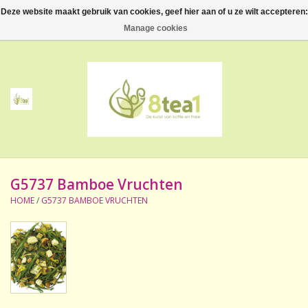
Deze website maakt gebruik van cookies, geef hier aan of u ze wilt accepteren:
0 Artikelen - €--,--
Manage cookies
Home
Thee
Koffie
G5737 Bamboe Vruchten
Accessoires
HOME
/
G5737 BAMBOE VRUCHTEN
NIEUW! Verpakte thee
BeppeDeli en 8tea1
Contact