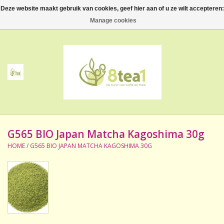
Deze website maakt gebruik van cookies, geef hier aan of u ze wilt accepteren:
0 Artikelen - €--,--
Manage cookies
Home
Thee
Koffie
G565 BIO Japan Matcha Kagoshima 30g
Accessoires
HOME
/
G565 BIO JAPAN MATCHA KAGOSHIMA 30G
NIEUW! Verpakte thee
BeppeDeli en 8tea1
Contact