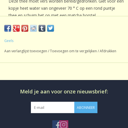
Deze thee moet vers worden bereid/gedronken. Giet voor een
kopje heet water van ongeveer 70 ° C op een rond puntje
thee en schuim het op met een matcha borstel.
Inhoud: blikje met 30 gram.
Ingrediënten
Groene thee uit de biologische landbouw.
Geels
Aan verlanglijst toevoegen
/
Toevoegen om te vergelijken
/
Afdrukken
Meld je aan voor onze nieuwsbrief:
ABONNEER