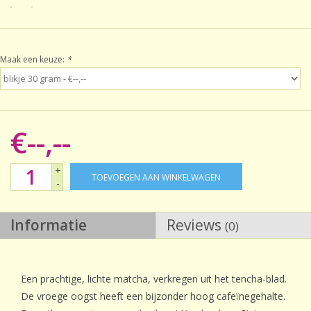
Sale!
Maak een keuze:
*
Laatste kans!
€--,--
+
TOEVOEGEN AAN WINKELWAGEN
-
Informatie
Reviews
(0)
Een prachtige, lichte matcha, verkregen uit het tencha-blad.
De vroege oogst heeft een bijzonder hoog cafeïnegehalte.