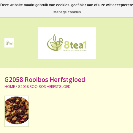
Deze website maakt gebruik van cookies, geef hier aan of u ze wilt accepteren:
0 Artikelen - €--,--
Manage cookies
Home
Thee
Koffie
G2058 Rooibos Herfstgloed
Accessoires
HOME
/
G2058 ROOIBOS HERFSTGLOED
NIEUW! Verpakte thee
BeppeDeli en 8tea1
Contact