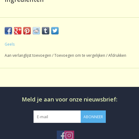
Appelstukjes, hibiscus, rozenbottel, rooibos,
AMANDELEN
,
kaneel, vanille, natuurlijk aroma, aroma.
Geels
Aan verlanglijst toevoegen
/
Toevoegen om te vergelijken
/
Afdrukken
Meld je aan voor onze nieuwsbrief:
ABONNEER