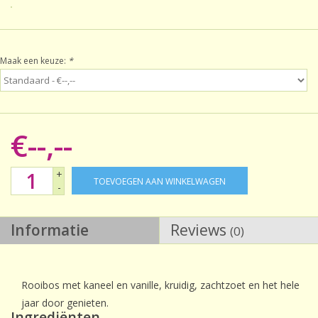
Sale!
Maak een keuze:
*
Laatste kans!
€--,--
+
TOEVOEGEN AAN WINKELWAGEN
-
Informatie
Reviews
(0)
Rooibos met kaneel en vanille, kruidig, zachtzoet en het hele
jaar door genieten.
Ingrediënten