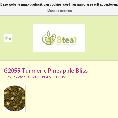
Deze website maakt gebruik van cookies, geef hier aan of u ze wilt accepteren:
0 Artikelen - €--,--
Manage cookies
Home
Thee
Koffie
G2055 Turmeric Pineapple Bliss
Accessoires
HOME
/
G2055 TURMERIC PINEAPPLE BLISS
NIEUW! Verpakte thee
BeppeDeli en 8tea1
Contact