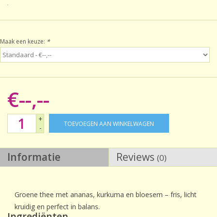
Sale!
Maak een keuze:
*
Laatste kans!
€--,--
+
TOEVOEGEN AAN WINKELWAGEN
-
Informatie
Reviews
(0)
Groene thee met ananas, kurkuma en bloesem – fris, licht
kruidig en perfect in balans.
Ingrediënten