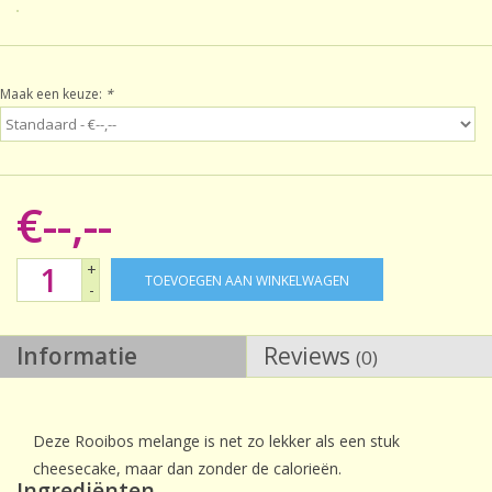
Sale!
Maak een keuze:
*
Laatste kans!
€--,--
+
TOEVOEGEN AAN WINKELWAGEN
-
Informatie
Reviews
(0)
Deze Rooibos melange is net zo lekker als een stuk
cheesecake, maar dan zonder de calorieën.
Ingrediënten