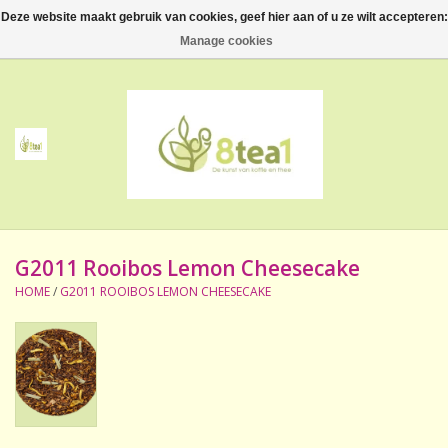
Deze website maakt gebruik van cookies, geef hier aan of u ze wilt accepteren:
0 Artikelen - €--,--
Manage cookies
Home
Thee
Koffie
G2011 Rooibos Lemon Cheesecake
Accessoires
HOME
/
G2011 ROOIBOS LEMON CHEESECAKE
NIEUW! Verpakte thee
BeppeDeli en 8tea1
Contact