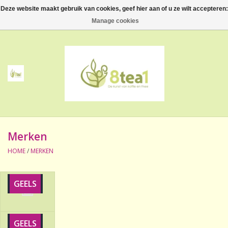
Deze website maakt gebruik van cookies, geef hier aan of u ze wilt accepteren:
0 Artikelen - €--,--
Manage cookies
Home
Thee
Koffie
Merken
Accessoires
HOME
/
MERKEN
NIEUW! Verpakte thee
GEELS
BeppeDeli en 8tea1
Contact
GEELS