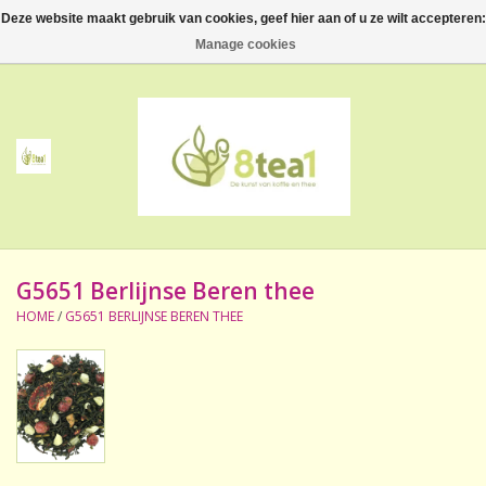
Deze website maakt gebruik van cookies, geef hier aan of u ze wilt accepteren:
0 Artikelen - €--,--
Manage cookies
Home
Thee
Koffie
G5651 Berlijnse Beren thee
Accessoires
HOME
/
G5651 BERLIJNSE BEREN THEE
NIEUW! Verpakte thee
BeppeDeli en 8tea1
Contact