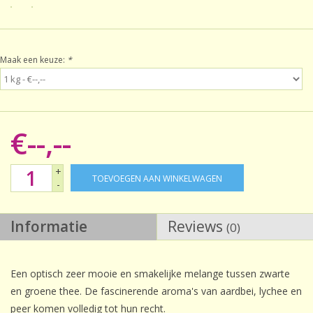
Sale!
Maak een keuze:
*
Laatste kans!
€--,--
+
TOEVOEGEN AAN WINKELWAGEN
-
Informatie
Reviews
(0)
Een optisch zeer mooie en smakelijke melange tussen zwarte
en groene thee. De fascinerende aroma's van aardbei, lychee en
peer komen volledig tot hun recht.