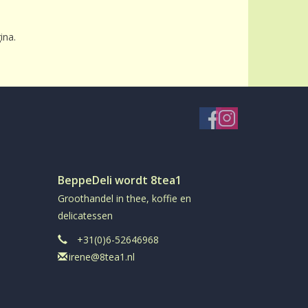
ina.
BeppeDeli wordt 8tea1
Groothandel in thee, koffie en
delicatessen
+31(0)6-52646968
irene@8tea1.nl