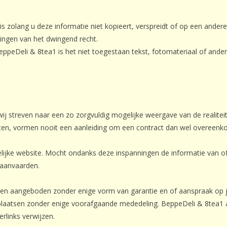
is zolang u deze informatie niet kopieert, verspreidt of op een ander
lingen van het dwingend recht.
BeppeDeli & 8tea1 is het niet toegestaan tekst, fotomateriaal of ande
wij streven naar een zo zorgvuldig mogelijke weergave van de realitei
ten, vormen nooit een aanleiding om een contract dan wel overeen
ijke website. Mocht ondanks deze inspanningen de informatie van of 
 aanvaarden.
en aangeboden zonder enige vorm van garantie en of aanspraak op j
e plaatsen zonder enige voorafgaande mededeling. BeppeDeli & 8tea1
rlinks verwijzen.