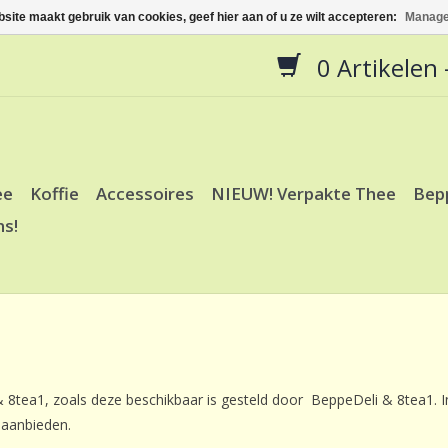
site maakt gebruik van cookies, geef hier aan of u ze wilt accepteren:
Manage
0 Artikelen -
ee
Koffie
Accessoires
NIEUW! Verpakte Thee
Bep
ns!
 8tea1, zoals deze beschikbaar is gesteld door BeppeDeli & 8tea1. I
 aanbieden.