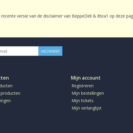
 recente versie van de disclaimer van BeppeDeli & 8tea1 op deze pag
ABONNEER
cten
Mijn account
oducten
Registreren
 producten
Mijn bestellingen
ingen
Mijn tickets
Mijn verlanglijst